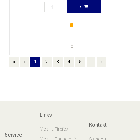
«
‹
1
2
3
4
5
›
»
Links
Kontakt
Mozilla Firefox
Service
Mozilla Thunderbird
Standort