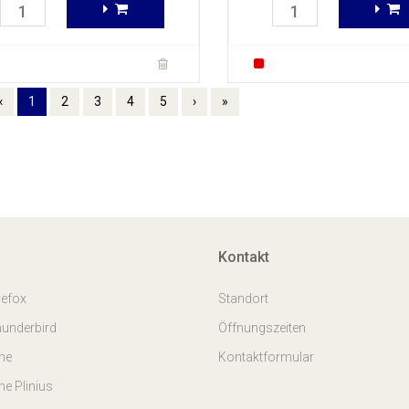
‹
1
2
3
4
5
›
»
Kontakt
refox
Standort
hunderbird
Öffnungszeiten
one
Kontaktformular
ne Plinius