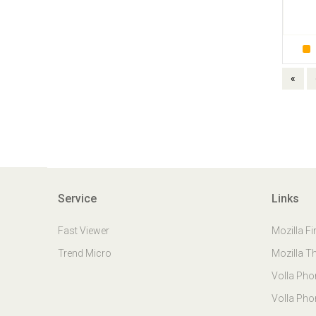
«
Service
Links
Fast Viewer
Mozilla Fi
Trend Micro
Mozilla T
Volla Ph
Volla Pho