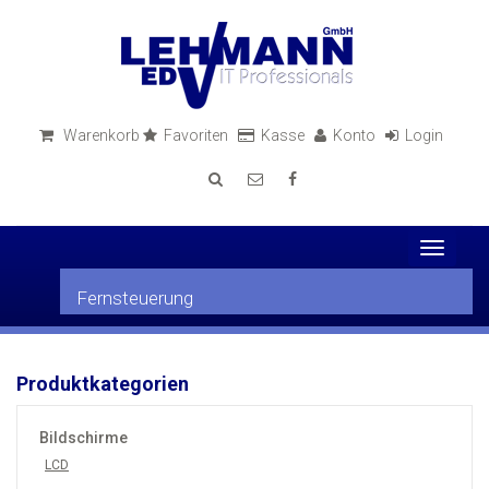
Warenkorb
Favoriten
Kasse
Konto
Login
Toggle
navigati
Fernsteuerung
Produktkategorien
Bildschirme
LCD